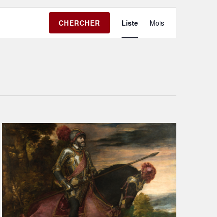
Navigation
CHERCHER
Liste
Mois
de
vues
Évènement