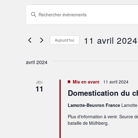
Recherche
Saisir
mot-
et
clé.
Rechercher
Évènements
navigation
par
11 avril 2024
mot-
Aujourd’hui
de
clé.
Sélectionnez
une
vues
date.
avril 2024
Évènements
Mis en avant
11 avril 2024
JEU
11
Domestication du c
Lamotte-Beuvron France
Lamotte
Plus d'information à venir. Source d
bataille de Mülhberg.