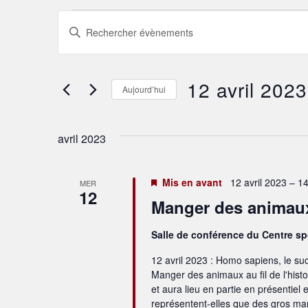
Recherche
Saisir
mot-
et
clé.
Rechercher
Évènements
navigation
par
12 avril 2023
mot-
Aujourd’hui
de
clé.
Sélectionnez
une
vues
date.
avril 2023
Évènements
Mis en avant
12 avril 2023 – 1
MER
12
Manger des animaux a
Salle de conférence du Centre s
12 avril 2023 : Homo sapiens, le s
Manger des animaux au fil de l'histo
et aura lieu en partie en présentiel
représentent-elles que des gros ma