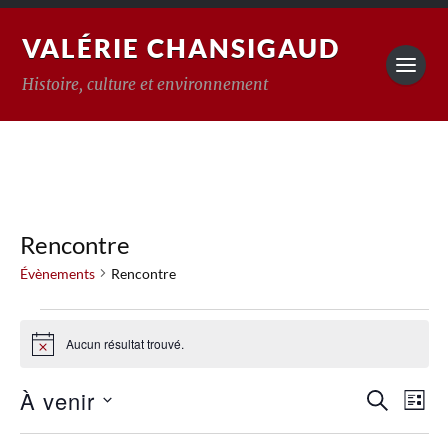
VALÉRIE CHANSIGAUD
Histoire, culture et environnement
Rencontre
Évènements
Rencontre
Aucun résultat trouvé.
Notice
Reche
À venir
Na
RECHERC
LISTE
Sélectionnez
de
et
une