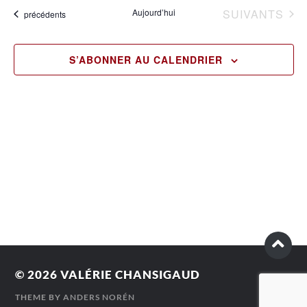
vu
date.
naviga
ÉVÈNEMENTS
Aujourd’hui
SUIVANTS
Évènements
précédents
Év
de
vues
S’ABONNER AU CALENDRIER
Évène
© 2026
VALÉRIE CHANSIGAUD
THEME BY
ANDERS NORÉN