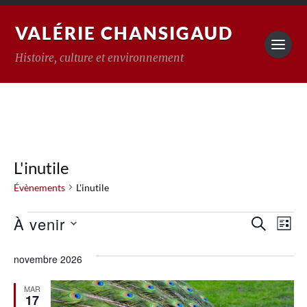
VALÉRIE CHANSIGAUD
Histoire, culture et environnement
L'inutile
Évènements
L'inutile
Reche
À venir
Na
RECHERC
LISTE
Sélectionnez
de
et
une
novembre 2026
vu
date.
naviga
Év
de
MAR
17