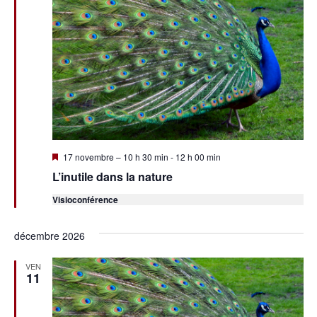
vues
Évène
Mis
17 novembre – 10 h 30 min
-
12 h 00 min
en
L’inutile dans la nature
avant
Visioconférence
décembre 2026
VEN
11