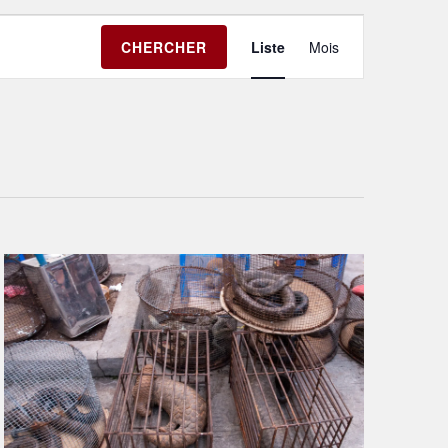
Navigation
CHERCHER
Liste
Mois
de
vues
Évènement