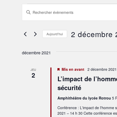
Recherche
Saisir
mot-
et
clé.
Rechercher
Évènements
navigation
par
2 décembre 
mot-
Aujourd’hui
de
clé.
Sélectionnez
une
vues
date.
décembre 2021
Évènements
Mis en avant
2 décembre 2021 
JEU
2
L’impact de l’homme 
sécurité
Amphithéâtre du lycée Rotrou
5 
Conférence : L'impact de l'homme su
2021 – 14 h 30 Cette conférence est