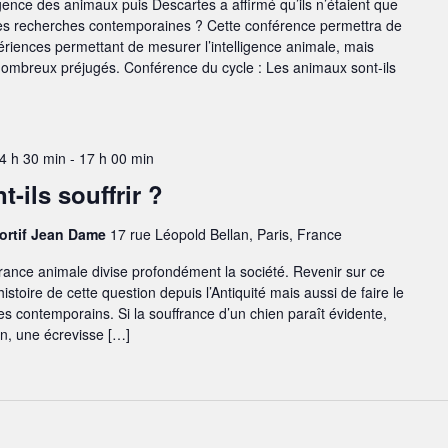
ligence des animaux puis Descartes a affirmé qu’ils n’étaient que
es recherches contemporaines ? Cette conférence permettra de
périences permettant de mesurer l’intelligence animale, mais
 nombreux préjugés. Conférence du cycle : Les animaux sont-ils
4 h 30 min
-
17 h 00 min
-ils souffrir ?
portif Jean Dame
17 rue Léopold Bellan, Paris, France
ffrance animale divise profondément la société. Revenir sur ce
histoire de cette question depuis l’Antiquité mais aussi de faire le
ues contemporains. Si la souffrance d’un chien paraît évidente,
on, une écrevisse […]