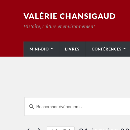
VALÉRIE CHANSIGAUD
Histoire, culture et environnement
MINI-BIO
LIVRES
CONFÉRENCES
Recherche
Saisir
mot-
et
clé.
Rechercher
Évènements
navigation
par