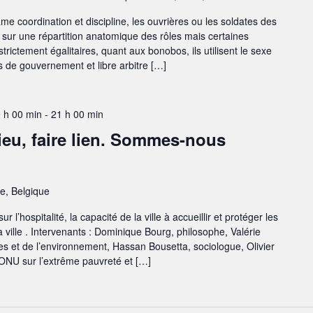
e coordination et discipline, les ouvrières ou les soldates des
 sur une répartition anatomique des rôles mais certaines
trictement égalitaires, quant aux bonobos, ils utilisent le sexe
ts de gouvernement et libre arbitre […]
9 h 00 min
-
21 h 00 min
 lieu, faire lien. Sommes-nous
ge, Belgique
 l’hospitalité, la capacité de la ville à accueillir et protéger les
a ville . Intervenants : Dominique Bourg, philosophe, Valérie
s et de l’environnement, Hassan Bousetta, sociologue, Olivier
l’ONU sur l’extrême pauvreté et […]