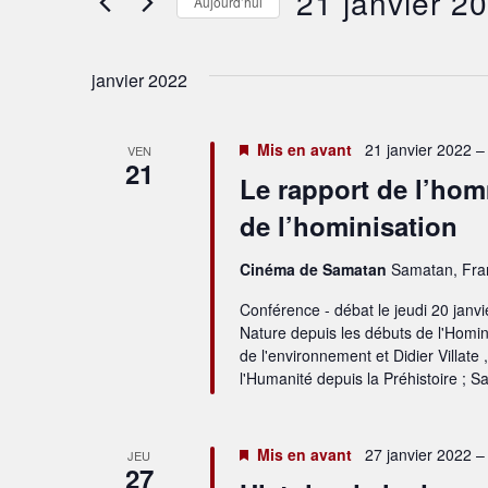
21 janvier 2
mot-
Aujourd’hui
de
clé.
Sélectionnez
une
vues
date.
janvier 2022
Évènements
Mis en avant
21 janvier 2022 –
VEN
21
Le rapport de l’hom
de l’hominisation
Cinéma de Samatan
Samatan, Fra
Conférence - débat le jeudi 20 janv
Nature depuis les débuts de l'Homin
de l'environnement et Didier Villate 
l'Humanité depuis la Préhistoire ; S
Mis en avant
27 janvier 2022 –
JEU
27