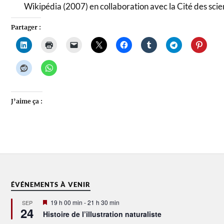
Wikipédia (2007) en collaboration avec la Cité des scien
Partager :
J’aime ça :
ÉVÉNEMENTS À VENIR
Mis
19 h 00 min
-
21 h 30 min
SEP
24
en
Histoire de l’illustration naturaliste
avant