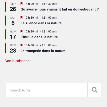
Mis
14 h 00 min
-
15 h 30 min
SEP
26
en
Qu’avons-nous vraiment fait en domestiquant ?
avant
Mis
10 h 30 min
-
12 h 00 min
OCT
6
en
Le silence dans la nature
avant
Mis
10 h 30 min
-
12 h 00 min
NOV
17
en
L’inutile dans la nature
avant
Mis
14 h 30 min
-
17 h 00 min
NOV
23
en
La tromperie dans la nature
avant
Voir le calendrier