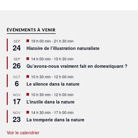
ÉVÉNEMENTS À VENIR
Mis
19 h 00 min
-
21 h 30 min
SEP
24
en
Histoire de l’illustration naturaliste
avant
Mis
14 h 00 min
-
15 h 30 min
SEP
26
en
Qu’avons-nous vraiment fait en domestiquant ?
avant
Mis
10 h 30 min
-
12 h 00 min
OCT
6
en
Le silence dans la nature
avant
Mis
10 h 30 min
-
12 h 00 min
NOV
17
en
L’inutile dans la nature
avant
Mis
14 h 30 min
-
17 h 00 min
NOV
23
en
La tromperie dans la nature
avant
Voir le calendrier