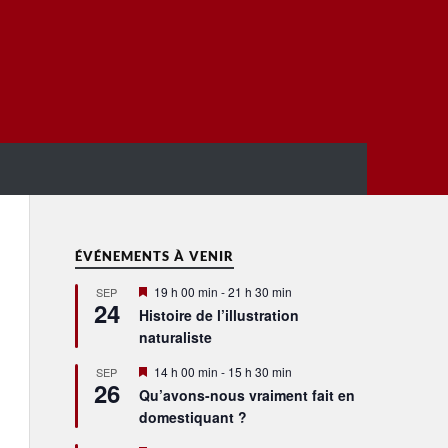
ÉVÉNEMENTS À VENIR
Mis
19 h 00 min
-
21 h 30 min
SEP
24
en
Histoire de l’illustration
avant
naturaliste
Mis
14 h 00 min
-
15 h 30 min
SEP
26
en
Qu’avons-nous vraiment fait en
avant
domestiquant ?