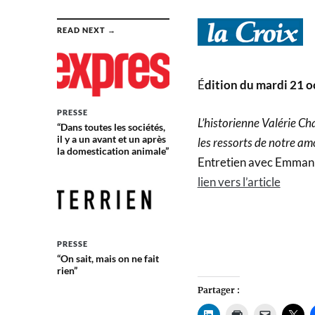
READ NEXT →
É
dition du mardi 21 o
PRESSE
L’historienne Valérie Ch
“Dans toutes les sociétés,
il y a un avant et un après
les ressorts de notre amo
la domestication animale”
Entretien avec Emmanu
lien vers l’article
PRESSE
“On sait, mais on ne fait
rien”
Partager :