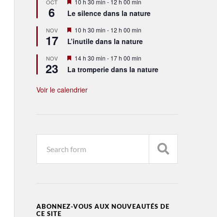
Mis
10 h 30 min
-
12 h 00 min
OCT
6
en
Le silence dans la nature
avant
Mis
10 h 30 min
-
12 h 00 min
NOV
17
en
L’inutile dans la nature
avant
Mis
14 h 30 min
-
17 h 00 min
NOV
23
en
La tromperie dans la nature
avant
Voir le calendrier
ABONNEZ-VOUS AUX NOUVEAUTÉS DE
CE SITE