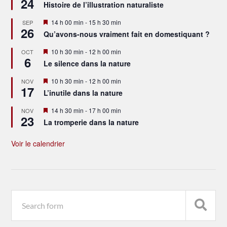
24
en
Histoire de l’illustration naturaliste
avant
Mis
14 h 00 min
-
15 h 30 min
SEP
26
en
Qu’avons-nous vraiment fait en domestiquant ?
avant
Mis
10 h 30 min
-
12 h 00 min
OCT
6
en
Le silence dans la nature
avant
Mis
10 h 30 min
-
12 h 00 min
NOV
17
en
L’inutile dans la nature
avant
Mis
14 h 30 min
-
17 h 00 min
NOV
23
en
La tromperie dans la nature
avant
Voir le calendrier