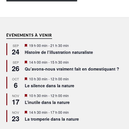
ÉVÉNEMENTS À VENIR
Mis
19 h 00 min
-
21 h 30 min
SEP
24
en
Histoire de l’illustration naturaliste
avant
Mis
14 h 00 min
-
15 h 30 min
SEP
26
en
Qu’avons-nous vraiment fait en domestiquant ?
avant
Mis
10 h 30 min
-
12 h 00 min
OCT
6
en
Le silence dans la nature
avant
Mis
10 h 30 min
-
12 h 00 min
NOV
17
en
L’inutile dans la nature
avant
Mis
14 h 30 min
-
17 h 00 min
NOV
23
en
La tromperie dans la nature
avant