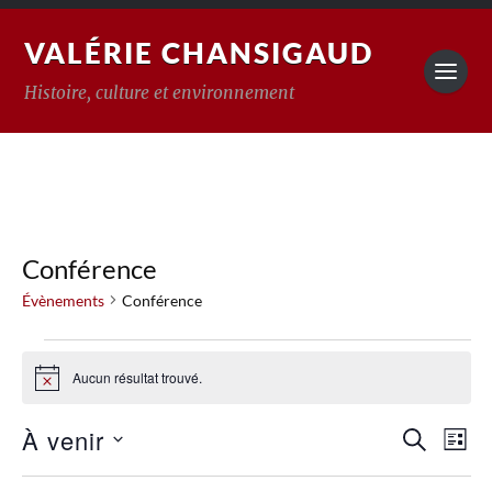
VALÉRIE CHANSIGAUD
Histoire, culture et environnement
Conférence
Évènements
Conférence
Aucun résultat trouvé.
Notice
Reche
À venir
Na
RECHERC
LISTE
Sélectionnez
de
et
une