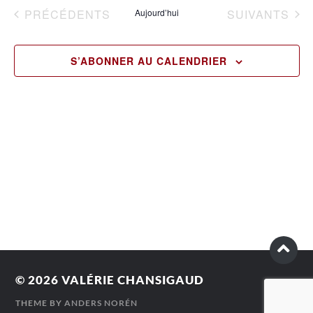
vu
date.
naviga
ÉVÈNEMENTS
ÉVÈNEMENTS
PRÉCÉDENTS
Aujourd’hui
SUIVANTS
Év
de
vues
S’ABONNER AU CALENDRIER
Évène
© 2026
VALÉRIE CHANSIGAUD
THEME BY
ANDERS NORÉN