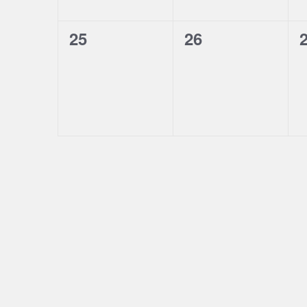
0
0
25
26
évènement,
évènement,