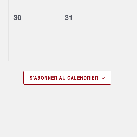
0
0
30
31
,
évènement,
évènement,
S’ABONNER AU CALENDRIER