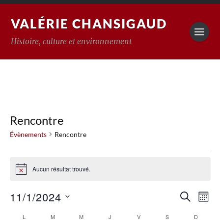
VALÉRIE CHANSIGAUD
Histoire, culture et environnement
Rencontre
Évènements
Rencontre
Aucun résultat trouvé.
Notice
Reche
11/1/2024
Na
RECHERC
MOIS
Sélectionnez
de
et
une
L
M
M
J
V
S
D