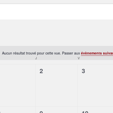
Aucun résultat trouvé pour cette vue. Passer aux
évènements suiva
Notice
J
V
0
0
0
1
2
3
évènement,
évènement,
évènement
0
0
0
8
9
10