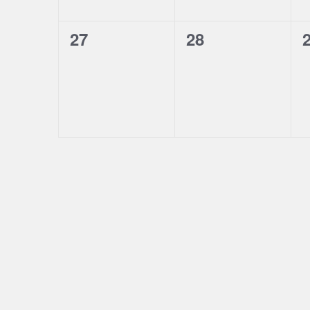
0
0
27
28
évènement,
évènement,