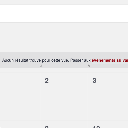
Aucun résultat trouvé pour cette vue. Passer aux
évènements suiva
Notice
J
V
0
0
0
1
2
3
évènement,
évènement,
évènement
0
0
0
8
9
10