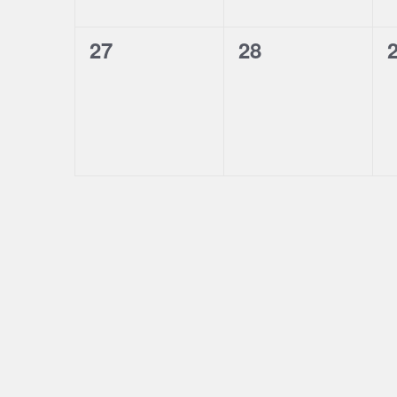
0
0
27
28
évènement,
évènement,