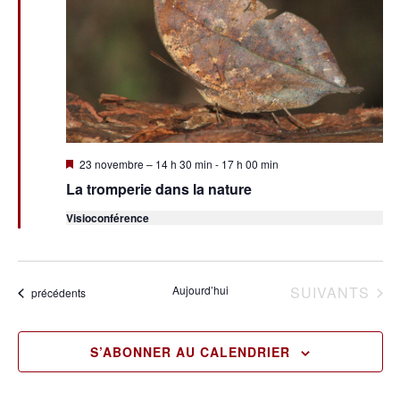
vues
Évène
Mis
23 novembre – 14 h 30 min
-
17 h 00 min
en
La tromperie dans la nature
avant
Visioconférence
ÉVÈNEMENTS
Aujourd’hui
SUIVANTS
Évènements
précédents
S’ABONNER AU CALENDRIER