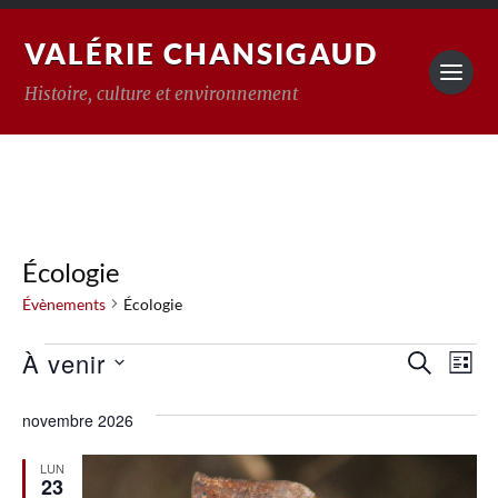
VALÉRIE CHANSIGAUD
Histoire, culture et environnement
Écologie
Évènements
Écologie
Reche
À venir
Na
RECHERC
LISTE
Sélectionnez
de
et
une
novembre 2026
vu
date.
naviga
Év
de
LUN
23