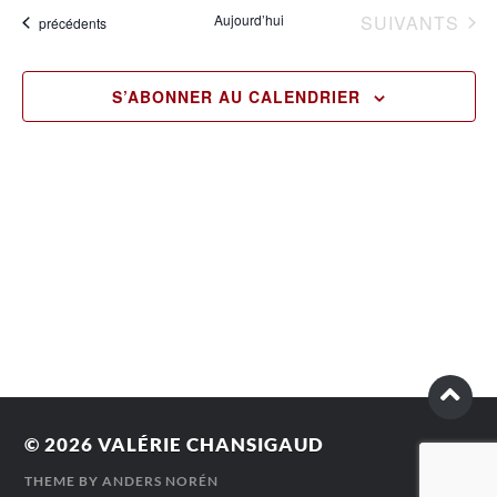
vu
date.
naviga
ÉVÈNEMENTS
Aujourd’hui
SUIVANTS
Évènements
précédents
Év
de
vues
S’ABONNER AU CALENDRIER
Évène
© 2026
VALÉRIE CHANSIGAUD
THEME BY
ANDERS NORÉN