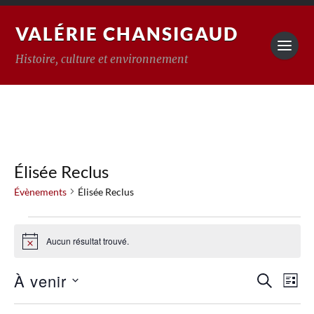
VALÉRIE CHANSIGAUD
Histoire, culture et environnement
Élisée Reclus
Évènements
Élisée Reclus
Aucun résultat trouvé.
Notice
Reche
À venir
Na
RECHERC
LISTE
Sélectionnez
de
et
une