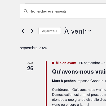
Recherche
Saisir
mot-
et
clé.
Rechercher
Évènements
navigation
par
À venir
mot-
Aujourd’hui
de
clé.
Sélectionnez
une
vues
date.
septembre 2026
Évènements
Mis en avant
26 septembre – 1
SAM
26
Qu’avons-nous vrai
Murs à peches
Impasse Gobétue, 6
Conférence : Qu’avons-nous vraiment
Domestication est un mot presque ma
étendue à une grande diversité d’esp
vigne ou encore à la […]