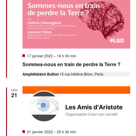
vues
Évène
Mis
17 janvier 2022 – 19 h 00 min
en
Sommes-nous en train de perdre la Terre ?
avant
Amphithéâtre Buffon
15 rue Hélène Brion, Paris
VEN
21
Mis
21 janvier 2022 – 20 h 30 min