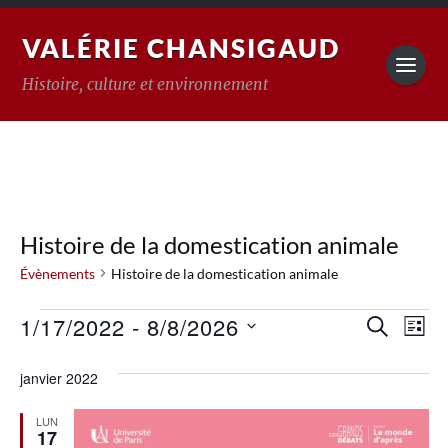
VALÉRIE CHANSIGAUD
Histoire, culture et environnement
Histoire de la domestication animale
Évènements
Histoire de la domestication animale
Reche
1/17/2022
 - 
8/8/2026
Na
RECHERC
LISTE
Sélectionnez
de
et
une
janvier 2022
vu
date.
naviga
Év
de
LUN
17