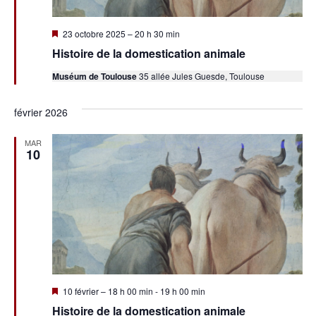
Mis
23 octobre 2025 – 20 h 30 min
en
Histoire de la domestication animale
avant
Muséum de Toulouse
35 allée Jules Guesde, Toulouse
février 2026
MAR
10
Mis
10 février – 18 h 00 min
-
19 h 00 min
en
Histoire de la domestication animale
avant