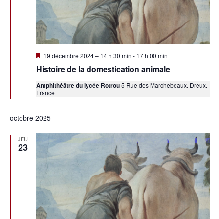
Mis
19 décembre 2024 – 14 h 30 min
-
17 h 00 min
en
Histoire de la domestication animale
avant
Amphithéâtre du lycée Rotrou
5 Rue des Marchebeaux, Dreux,
France
octobre 2025
JEU
23