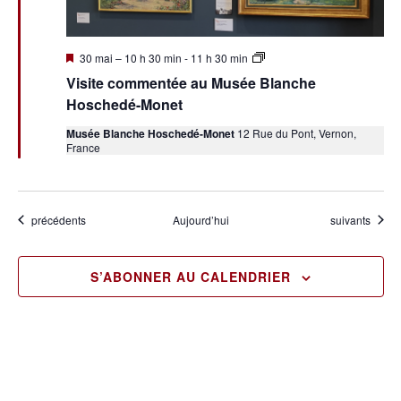
Mis
Visite
30 mai – 10 h 30 min
-
11 h 30 min
en
commentée
Visite commentée au Musée Blanche
avant
au
Musée
Hoschedé-Monet
Blanche
Hoschedé-
Musée Blanche Hoschedé-Monet
12 Rue du Pont, Vernon,
Monet
France
Évènements
Évènements
précédents
Aujourd’hui
suivants
S’ABONNER AU CALENDRIER