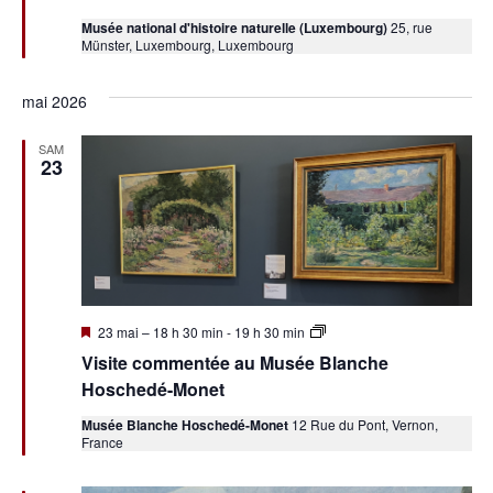
Musée national d'histoire naturelle (Luxembourg)
25, rue
Münster, Luxembourg, Luxembourg
mai 2026
SAM
23
Mis
Visite
23 mai – 18 h 30 min
-
19 h 30 min
en
commentée
Visite commentée au Musée Blanche
avant
au
Musée
Hoschedé-Monet
Blanche
Hoschedé-
Musée Blanche Hoschedé-Monet
12 Rue du Pont, Vernon,
Monet
France