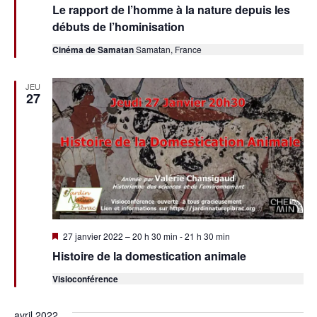
en
Le rapport de l’homme à la nature depuis les
avant
débuts de l’hominisation
Cinéma de Samatan
Samatan, France
JEU
27
Mis
27 janvier 2022 – 20 h 30 min
-
21 h 30 min
en
Histoire de la domestication animale
avant
Visioconférence
avril 2022