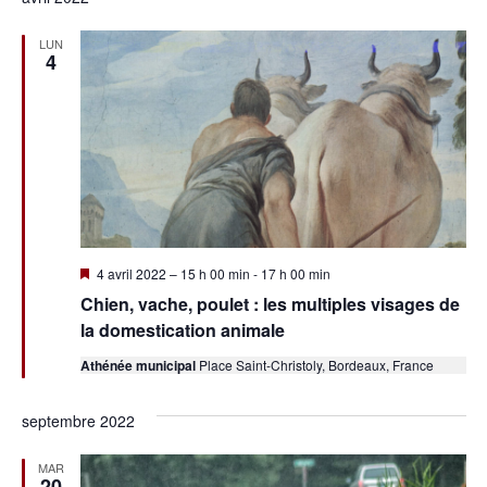
LUN
4
Mis
4 avril 2022 – 15 h 00 min
-
17 h 00 min
en
Chien, vache, poulet : les multiples visages de
avant
la domestication animale
Athénée municipal
Place Saint-Christoly, Bordeaux, France
septembre 2022
MAR
20