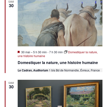
SAM
30
Mis
30 mai – 5 h 30 min
-
7 h 30 min
Domestiquer la nature,
en
une histoire humaine
avant
Domestiquer la nature, une histoire humaine
Le Cadran, Auditorium
1 bis Bd de Normandie, Évreux, France
SAM
30