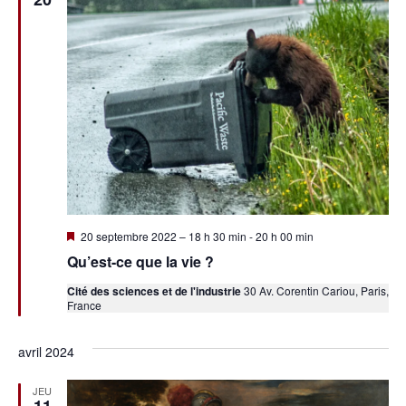
Mis
20 septembre 2022 – 18 h 30 min
-
20 h 00 min
en
Qu’est-ce que la vie ?
avant
Cité des sciences et de l'industrie
30 Av. Corentin Cariou, Paris,
France
avril 2024
JEU