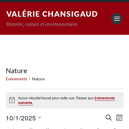
VALÉRIE CHANSIGAUD
Histoire, culture et environnement
Nature
Évènements
Nature
Aucun résultat trouvé pour cette vue. Passer aux
évènements
Notice
suivants
.
Reche
10/1/2025
Na
RECHERC
MOIS
Sélectionnez
de
et
une