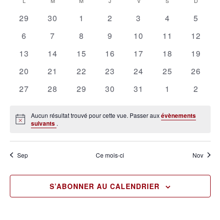
Calendrier
L
M
M
J
V
S
D
vu
date.
naviga
0
0
0
0
0
0
0
de
29
30
1
2
3
4
5
Év
de
évènements
évènements
évènements
évènements
évènements
évènements
évène
Évènements
0
0
0
0
0
0
0
6
7
8
9
10
11
12
vues
évènements
évènements
évènements
évènements
évènements
évènements
évènem
0
0
0
0
0
0
0
13
14
15
16
17
18
19
Évène
évènements
évènements
évènements
évènements
évènements
évènements
évènem
0
0
0
0
0
0
0
20
21
22
23
24
25
26
évènements
évènements
évènements
évènements
évènements
évènements
évènem
0
0
0
0
0
0
0
27
28
29
30
31
1
2
évènements
évènements
évènements
évènements
évènements
évènements
évène
Aucun résultat trouvé pour cette vue. Passer aux
évènements
Notice
suivants
.
Sep
Ce mois-ci
Nov
S’ABONNER AU CALENDRIER