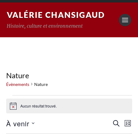
VALÉRIE CHANSIGAUD
Histoire, culture et environnement
Nature
Évènements
Nature
Aucun résultat trouvé.
Notice
Reche
À venir
Na
RECHERC
LISTE
Sélectionnez
de
et
une