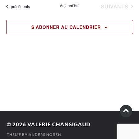
vu
date.
naviga
ÉVÈNEMENTS
Aujourd’hui
SUIVANTS
Évènements
précédents
Év
de
vues
S’ABONNER AU CALENDRIER
Évène
© 2026
VALÉRIE CHANSIGAUD
THEME BY
ANDERS NORÉN