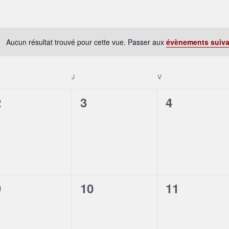
Aucun résultat trouvé pour cette vue. Passer aux
évènements suiv
Notice
J
V
0
0
0
2
3
4
évènement,
évènement,
évènement
0
0
0
9
10
11
évènement,
évènement,
évènement