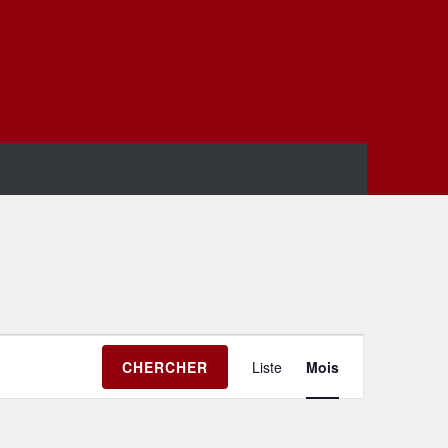
Navigation
CHERCHER
Liste
Mois
de
vues
Évènement