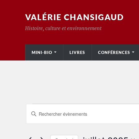
VALÉRIE CHANSIGAUD
Histoire, culture et environnement
MINI-BIO
LIVRES
CONFÉRENCES
Recherche
Saisir
mot-
et
clé.
Rechercher
Évènements
navigation
par