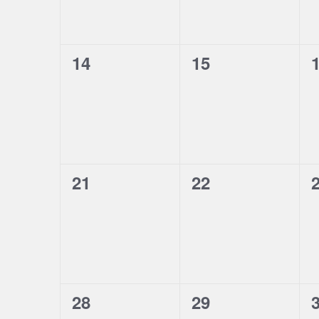
0
0
14
15
évènement,
évènement,
0
0
21
22
évènement,
évènement,
0
0
28
29