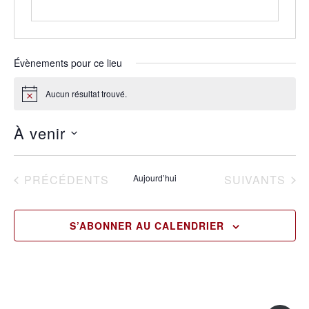
Évènements pour ce lieu
Aucun résultat trouvé.
Notice
À venir
Sélectionnez
une
date.
ÉVÈNEMENTS
ÉVÈNEMENTS
PRÉCÉDENTS
Aujourd’hui
SUIVANTS
S’ABONNER AU CALENDRIER