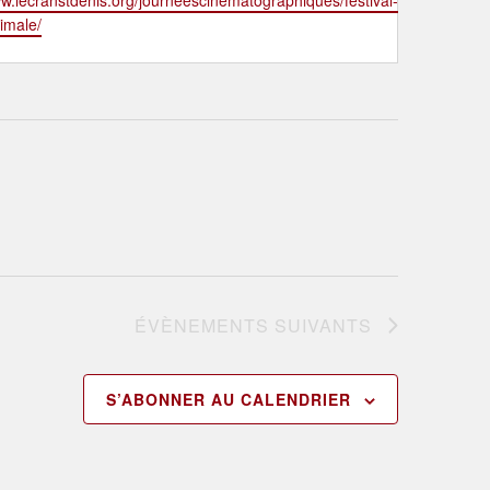
ww.lecranstdenis.org/journeescinematographiques/festival-
nimale/
ÉVÈNEMENTS
SUIVANTS
S’ABONNER AU CALENDRIER