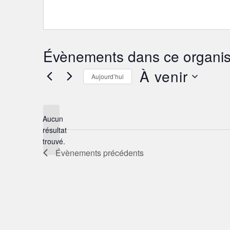
Évènements dans ce organis
À venir
Aujourd’hui
Sélectionnez
une
date.
Aucun
résultat
Notice
trouvé.
Évènements
précédents