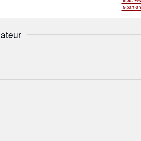
https://w
la-part-a
ateur