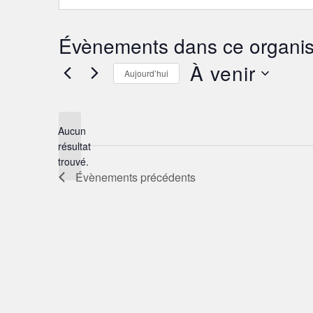
Évènements dans ce organis
À venir
Aujourd’hui
Sélectionnez
une
date.
Aucun
résultat
Notice
trouvé.
Évènements
précédents