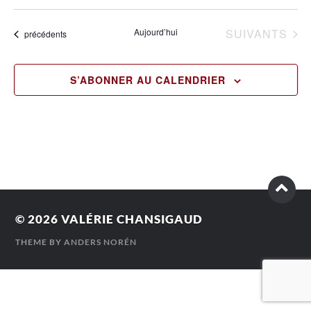
Sélectionnez
une
date.
ÉVÈNEMENTS
Aujourd’hui
SUIVANTS
Évènements
précédents
S’ABONNER AU CALENDRIER
© 2026
VALÉRIE CHANSIGAUD
THEME BY
ANDERS NORÉN