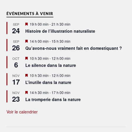
ÉVÉNEMENTS À VENIR
Mis
19 h 00 min
-
21 h 30 min
SEP
24
en
Histoire de l’illustration naturaliste
avant
Mis
14 h 00 min
-
15 h 30 min
SEP
26
en
Qu’avons-nous vraiment fait en domestiquant ?
avant
Mis
10 h 30 min
-
12 h 00 min
OCT
6
en
Le silence dans la nature
avant
Mis
10 h 30 min
-
12 h 00 min
NOV
17
en
L’inutile dans la nature
avant
Mis
14 h 30 min
-
17 h 00 min
NOV
23
en
La tromperie dans la nature
avant
Voir le calendrier