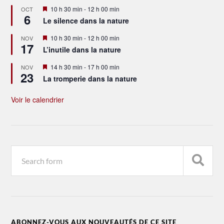
Mis
10 h 30 min
-
12 h 00 min
OCT
6
en
Le silence dans la nature
avant
Mis
10 h 30 min
-
12 h 00 min
NOV
17
en
L’inutile dans la nature
avant
Mis
14 h 30 min
-
17 h 00 min
NOV
23
en
La tromperie dans la nature
avant
Voir le calendrier
ABONNEZ-VOUS AUX NOUVEAUTÉS DE CE SITE