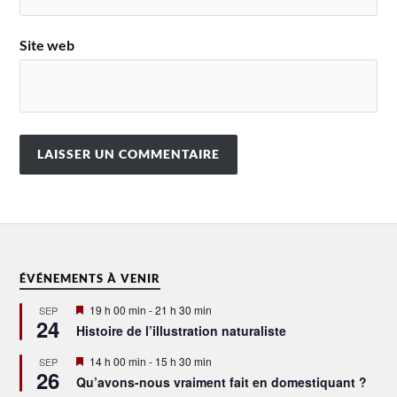
Site web
ÉVÉNEMENTS À VENIR
Mis
19 h 00 min
-
21 h 30 min
SEP
24
en
Histoire de l’illustration naturaliste
avant
Mis
14 h 00 min
-
15 h 30 min
SEP
26
en
Qu’avons-nous vraiment fait en domestiquant ?
avant