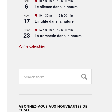
Mis
10 h 30 min
-
12 h 00 min
OCT
6
en
Le silence dans la nature
avant
Mis
10 h 30 min
-
12 h 00 min
NOV
17
en
L’inutile dans la nature
avant
Mis
14 h 30 min
-
17 h 00 min
NOV
23
en
La tromperie dans la nature
avant
Voir le calendrier
ABONNEZ-VOUS AUX NOUVEAUTÉS DE
CE SITE