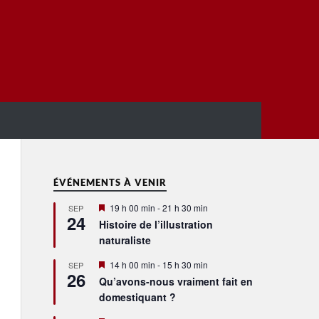
ÉVÉNEMENTS À VENIR
Mis
19 h 00 min
-
21 h 30 min
SEP
24
en
Histoire de l’illustration
avant
naturaliste
Mis
14 h 00 min
-
15 h 30 min
SEP
26
en
Qu’avons-nous vraiment fait en
avant
domestiquant ?