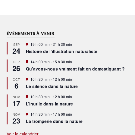
ÉVÉNEMENTS À VENIR
Mis
19 h 00 min
-
21 h 30 min
SEP
24
en
Histoire de l’illustration naturaliste
avant
Mis
14 h 00 min
-
15 h 30 min
SEP
26
en
Qu’avons-nous vraiment fait en domestiquant ?
avant
Mis
10 h 30 min
-
12 h 00 min
OCT
6
en
Le silence dans la nature
avant
Mis
10 h 30 min
-
12 h 00 min
NOV
17
en
L’inutile dans la nature
avant
Mis
14 h 30 min
-
17 h 00 min
NOV
23
en
La tromperie dans la nature
avant
Voir le calendrier