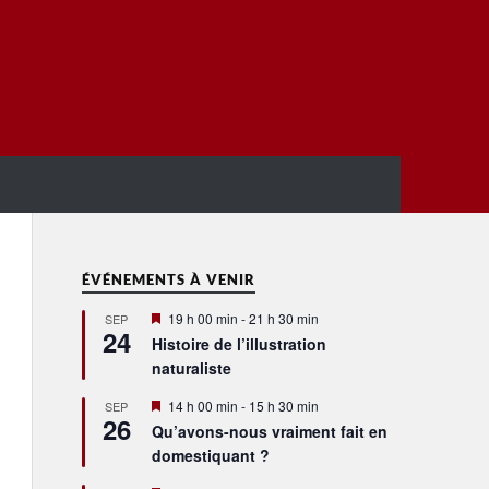
ÉVÉNEMENTS À VENIR
Mis
19 h 00 min
-
21 h 30 min
SEP
24
en
Histoire de l’illustration
avant
naturaliste
Mis
14 h 00 min
-
15 h 30 min
SEP
26
en
Qu’avons-nous vraiment fait en
avant
domestiquant ?