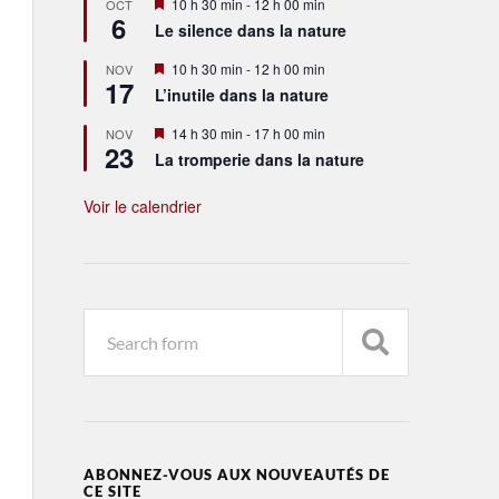
Mis
10 h 30 min
-
12 h 00 min
OCT
6
en
Le silence dans la nature
avant
Mis
10 h 30 min
-
12 h 00 min
NOV
17
en
L’inutile dans la nature
avant
Mis
14 h 30 min
-
17 h 00 min
NOV
23
en
La tromperie dans la nature
avant
Voir le calendrier
ABONNEZ-VOUS AUX NOUVEAUTÉS DE
CE SITE