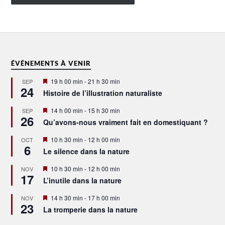
ÉVÉNEMENTS À VENIR
Mis
19 h 00 min
-
21 h 30 min
SEP
24
en
Histoire de l’illustration naturaliste
avant
Mis
14 h 00 min
-
15 h 30 min
SEP
26
en
Qu’avons-nous vraiment fait en domestiquant ?
avant
Mis
10 h 30 min
-
12 h 00 min
OCT
6
en
Le silence dans la nature
avant
Mis
10 h 30 min
-
12 h 00 min
NOV
17
en
L’inutile dans la nature
avant
Mis
14 h 30 min
-
17 h 00 min
NOV
23
en
La tromperie dans la nature
avant