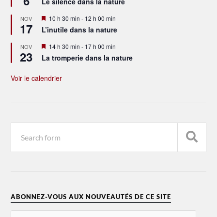
6
Le silence dans la nature
avant
Mis
10 h 30 min
-
12 h 00 min
NOV
17
en
L’inutile dans la nature
avant
Mis
14 h 30 min
-
17 h 00 min
NOV
23
en
La tromperie dans la nature
avant
Voir le calendrier
ABONNEZ-VOUS AUX NOUVEAUTÉS DE CE SITE