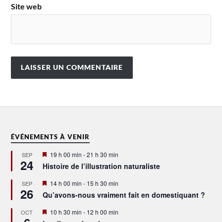
Site web
ÉVÉNEMENTS À VENIR
Mis
19 h 00 min
-
21 h 30 min
SEP
24
en
Histoire de l’illustration naturaliste
avant
Mis
14 h 00 min
-
15 h 30 min
SEP
26
en
Qu’avons-nous vraiment fait en domestiquant ?
avant
Mis
10 h 30 min
-
12 h 00 min
OCT
en