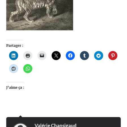
Partager :
J’aime ça :
Valérie Chansigaud