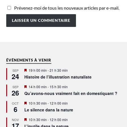
Prévenez-moi de tous les nouveaux articles par e-mail.
ÉVÉNEMENTS À VENIR
Mis
19 h 00 min
-
21 h 30 min
SEP
24
en
Histoire de l’illustration naturaliste
avant
Mis
14 h 00 min
-
15 h 30 min
SEP
26
en
Qu’avons-nous vraiment fait en domestiquant ?
avant
Mis
10 h 30 min
-
12 h 00 min
OCT
6
en
Le silence dans la nature
avant
Mis
10 h 30 min
-
12 h 00 min
NOV
17
en
L’inutile dans la nature