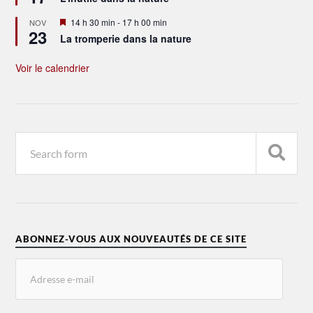
avant
Mis
14 h 30 min
-
17 h 00 min
NOV
23
en
La tromperie dans la nature
avant
Voir le calendrier
ABONNEZ-VOUS AUX NOUVEAUTÉS DE CE SITE