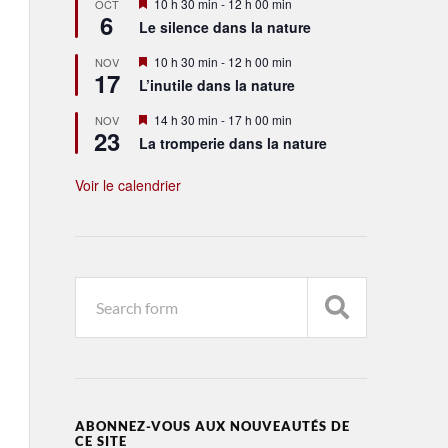
Mis
10 h 30 min
-
12 h 00 min
OCT
6
en
Le silence dans la nature
avant
Mis
10 h 30 min
-
12 h 00 min
NOV
17
en
L’inutile dans la nature
avant
Mis
14 h 30 min
-
17 h 00 min
NOV
23
en
La tromperie dans la nature
avant
Voir le calendrier
ABONNEZ-VOUS AUX NOUVEAUTÉS DE
CE SITE