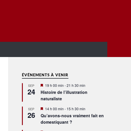
ÉVÉNEMENTS À VENIR
Mis
19 h 00 min
-
21 h 30 min
SEP
24
en
Histoire de l’illustration
avant
naturaliste
Mis
14 h 00 min
-
15 h 30 min
SEP
26
en
Qu’avons-nous vraiment fait en
avant
domestiquant ?