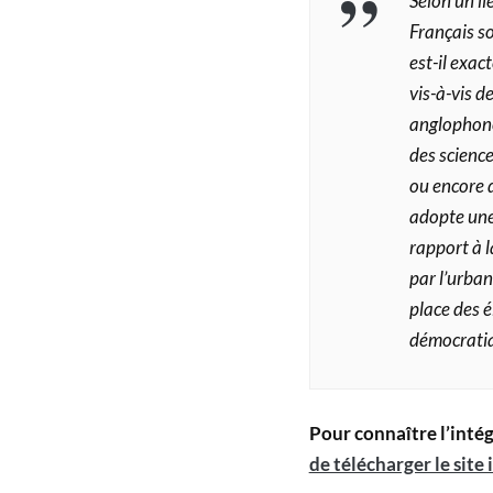
Selon un li
Français so
est-il exac
vis-à-vis d
anglophones
des science
ou encore 
adopte une
rapport à l
par l’urban
place des él
démocratiqu
Pour connaître l’inté
de télécharger le site