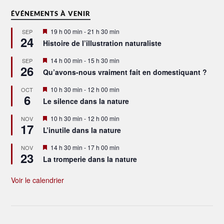
ÉVÉNEMENTS À VENIR
Mis
19 h 00 min
-
21 h 30 min
SEP
24
en
Histoire de l’illustration naturaliste
avant
Mis
14 h 00 min
-
15 h 30 min
SEP
26
en
Qu’avons-nous vraiment fait en domestiquant ?
avant
Mis
10 h 30 min
-
12 h 00 min
OCT
6
en
Le silence dans la nature
avant
Mis
10 h 30 min
-
12 h 00 min
NOV
17
en
L’inutile dans la nature
avant
Mis
14 h 30 min
-
17 h 00 min
NOV
23
en
La tromperie dans la nature
avant
Voir le calendrier