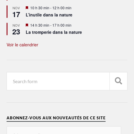
Mis
10 h 30 min
-
12 h 00 min
NOV
17
en
L’inutile dans la nature
avant
Mis
14 h 30 min
-
17 h 00 min
NOV
23
en
La tromperie dans la nature
avant
Voir le calendrier
ABONNEZ-VOUS AUX NOUVEAUTÉS DE CE SITE