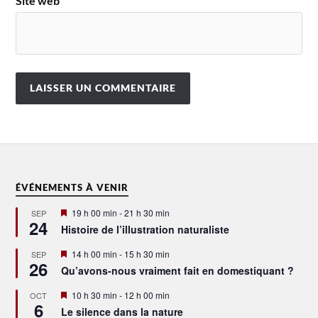
Site web
ÉVÉNEMENTS À VENIR
Mis
19 h 00 min
-
21 h 30 min
SEP
24
en
Histoire de l’illustration naturaliste
avant
Mis
14 h 00 min
-
15 h 30 min
SEP
26
en
Qu’avons-nous vraiment fait en domestiquant ?
avant
Mis
10 h 30 min
-
12 h 00 min
OCT
6
en
Le silence dans la nature
avant