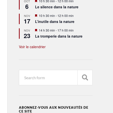
Mis
10 h 30 min
-
12 h 00 min
OCT
6
en
Le silence dans la nature
avant
Mis
10 h 30 min
-
12 h 00 min
NOV
17
en
L’inutile dans la nature
avant
Mis
14 h 30 min
-
17 h 00 min
NOV
23
en
La tromperie dans la nature
avant
Voir le calendrier
ABONNEZ-VOUS AUX NOUVEAUTÉS DE
CE SITE