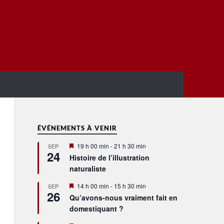
ÉVÉNEMENTS À VENIR
Mis
19 h 00 min
-
21 h 30 min
SEP
24
en
Histoire de l’illustration
avant
naturaliste
Mis
14 h 00 min
-
15 h 30 min
SEP
26
en
Qu’avons-nous vraiment fait en
avant
domestiquant ?