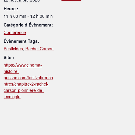
Heure :
11 h 00 min - 12 h 00 min
Catégorie d’Évènement:
Conférence
Évènement Tags:
Pesticides
,
Rachel Carson
Site :
https://www.cinema-
histoire-
pessac.com/festival/renco
ntres/chapitre-2-rachel-
carson-pionniere-de-
lecologie