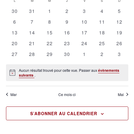
Calendrier
L
M
M
J
V
S
D
vu
date.
naviga
0
0
0
0
0
0
0
de
30
31
1
2
3
4
5
Év
de
évènements
évènements
évènements
évènements
évènements
évènements
évène
Évènements
0
0
0
0
0
0
0
6
7
8
9
10
11
12
vues
évènements
évènements
évènements
évènements
évènements
évènements
évènem
0
0
0
0
0
0
0
13
14
15
16
17
18
19
Évène
évènements
évènements
évènements
évènements
évènements
évènements
évènem
0
0
0
0
0
0
0
20
21
22
23
24
25
26
évènements
évènements
évènements
évènements
évènements
évènements
évènem
0
0
0
0
0
0
0
27
28
29
30
1
2
3
évènements
évènements
évènements
évènements
évènements
évènements
évène
Aucun résultat trouvé pour cette vue. Passer aux
évènements
Notice
suivants
.
Mar
Ce mois-ci
Mai
S’ABONNER AU CALENDRIER