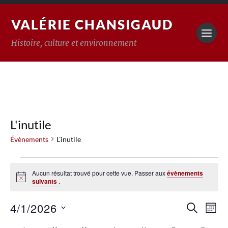
VALÉRIE CHANSIGAUD
Histoire, culture et environnement
L'inutile
Évènements
L'inutile
Aucun résultat trouvé pour cette vue. Passer aux
évènements
Notice
suivants
.
Reche
4/1/2026
Na
RECHERC
MOIS
Sélectionnez
de
et
une