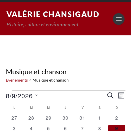
VALÉRIE CHANSIGAUD
Histoire, culture et environnement
Musique et chanson
Évènements
Musique et chanson
Reche
8/9/2026
Na
RECHERC
MOIS
Sélectionnez
de
et
une
Calendrier
L
M
M
J
V
S
D
vu
date.
naviga
0
0
0
0
0
0
0
de
27
28
29
30
31
1
2
Év
de
évènements
évènements
évènements
évènements
évènements
évènements
évène
Évènements
0
0
0
0
0
0
0
3
4
5
6
7
8
9