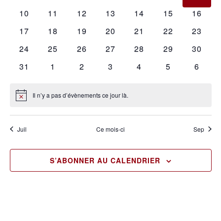
vues
évènements
évènements
évènements
évènements
évènements
évènements
évène
0
0
0
0
0
0
0
10
11
12
13
14
15
16
Évène
évènements
évènements
évènements
évènements
évènements
évènements
évènem
0
0
0
0
0
0
0
17
18
19
20
21
22
23
évènements
évènements
évènements
évènements
évènements
évènements
évènem
0
0
0
0
0
0
0
24
25
26
27
28
29
30
évènements
évènements
évènements
évènements
évènements
évènements
évènem
0
0
0
0
0
0
0
31
1
2
3
4
5
6
évènements
évènements
évènements
évènements
évènements
évènements
évène
Il n’y a pas d’évènements ce jour là.
Notice
Juil
Ce mois-ci
Sep
S’ABONNER AU CALENDRIER