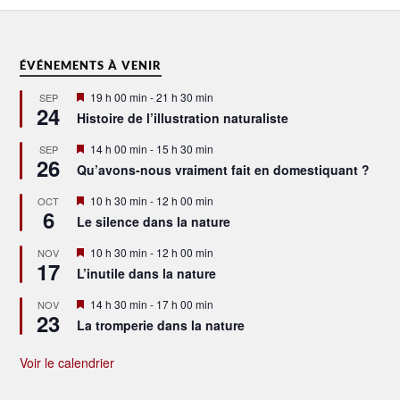
ÉVÉNEMENTS À VENIR
Mis
19 h 00 min
-
21 h 30 min
SEP
24
en
Histoire de l’illustration naturaliste
avant
Mis
14 h 00 min
-
15 h 30 min
SEP
26
en
Qu’avons-nous vraiment fait en domestiquant ?
avant
Mis
10 h 30 min
-
12 h 00 min
OCT
6
en
Le silence dans la nature
avant
Mis
10 h 30 min
-
12 h 00 min
NOV
17
en
L’inutile dans la nature
avant
Mis
14 h 30 min
-
17 h 00 min
NOV
23
en
La tromperie dans la nature
avant
Voir le calendrier