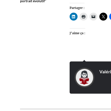
portrait évolutif”
Partager :
J’aime ça :
Valér