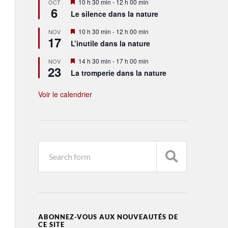
Mis
10 h 30 min
-
12 h 00 min
OCT
6
en
Le silence dans la nature
avant
Mis
10 h 30 min
-
12 h 00 min
NOV
17
en
L’inutile dans la nature
avant
Mis
14 h 30 min
-
17 h 00 min
NOV
23
en
La tromperie dans la nature
avant
Voir le calendrier
ABONNEZ-VOUS AUX NOUVEAUTÉS DE
CE SITE