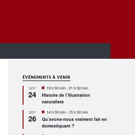
ÉVÉNEMENTS À VENIR
Mis
19 h 00 min
-
21 h 30 min
SEP
24
en
Histoire de l’illustration
avant
naturaliste
Mis
14 h 00 min
-
15 h 30 min
SEP
26
en
Qu’avons-nous vraiment fait en
avant
domestiquant ?