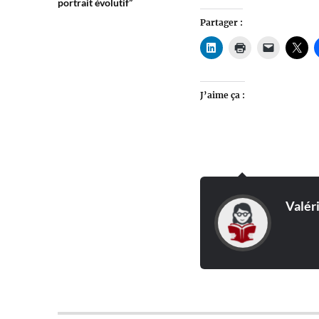
portrait évolutif”
Partager :
J’aime ça :
Valér