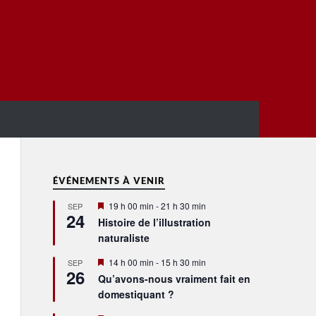
ÉVÉNEMENTS À VENIR
Mis
19 h 00 min
-
21 h 30 min
SEP
24
en
Histoire de l’illustration
avant
naturaliste
Mis
14 h 00 min
-
15 h 30 min
SEP
26
en
Qu’avons-nous vraiment fait en
avant
domestiquant ?