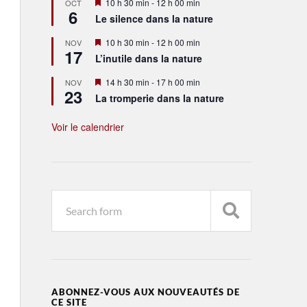
Mis
10 h 30 min
-
12 h 00 min
OCT
6
en
Le silence dans la nature
avant
Mis
10 h 30 min
-
12 h 00 min
NOV
17
en
L’inutile dans la nature
avant
Mis
14 h 30 min
-
17 h 00 min
NOV
23
en
La tromperie dans la nature
avant
Voir le calendrier
ABONNEZ-VOUS AUX NOUVEAUTÉS DE
CE SITE