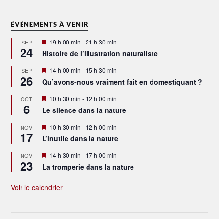
ÉVÉNEMENTS À VENIR
Mis
19 h 00 min
-
21 h 30 min
SEP
24
en
Histoire de l’illustration naturaliste
avant
Mis
14 h 00 min
-
15 h 30 min
SEP
26
en
Qu’avons-nous vraiment fait en domestiquant ?
avant
Mis
10 h 30 min
-
12 h 00 min
OCT
6
en
Le silence dans la nature
avant
Mis
10 h 30 min
-
12 h 00 min
NOV
17
en
L’inutile dans la nature
avant
Mis
14 h 30 min
-
17 h 00 min
NOV
23
en
La tromperie dans la nature
avant
Voir le calendrier