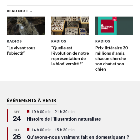
READ NEXT →
RADIOS
RADIOS
RADIOS
“Le vivant sous
“Quelle est
Prix littéraire 30
l’objectif”
l’évolution de notre
millions d’amis,
représentation de
chacun cherche
la biodiversité ?”
son chat et son
chien
ÉVÉNEMENTS À VENIR
Mis
19 h 00 min
-
21 h 30 min
SEP
24
en
Histoire de l’illustration naturaliste
avant
Mis
14 h 00 min
-
15 h 30 min
SEP
26
en
Qu’avons-nous vraiment fait en domestiquant ?
avant