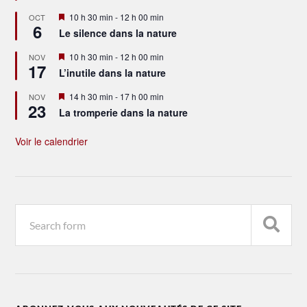
Mis
10 h 30 min
-
12 h 00 min
OCT
6
en
Le silence dans la nature
avant
Mis
10 h 30 min
-
12 h 00 min
NOV
17
en
L’inutile dans la nature
avant
Mis
14 h 30 min
-
17 h 00 min
NOV
23
en
La tromperie dans la nature
avant
Voir le calendrier