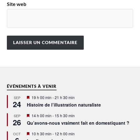
Site web
ÉVÉNEMENTS À VENIR
Mis
19 h 00 min
-
21 h 30 min
SEP
24
en
Histoire de l’illustration naturaliste
avant
Mis
14 h 00 min
-
15 h 30 min
SEP
26
en
Qu’avons-nous vraiment fait en domestiquant ?
avant
Mis
10 h 30 min
-
12 h 00 min
OCT
en