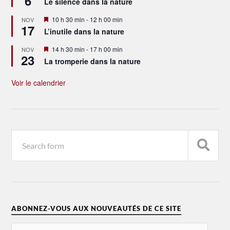
6
Le silence dans la nature
avant
Mis
10 h 30 min
-
12 h 00 min
NOV
17
en
L’inutile dans la nature
avant
Mis
14 h 30 min
-
17 h 00 min
NOV
23
en
La tromperie dans la nature
avant
Voir le calendrier
ABONNEZ-VOUS AUX NOUVEAUTÉS DE CE SITE