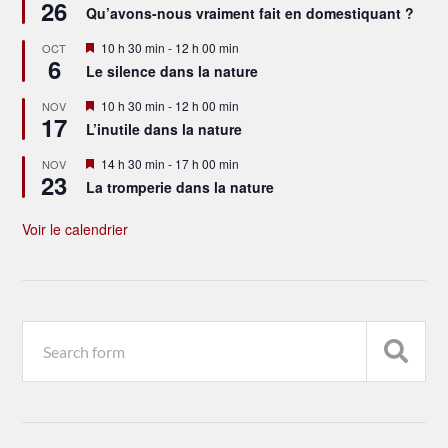
26
en
Qu’avons-nous vraiment fait en domestiquant ?
avant
Mis
10 h 30 min
-
12 h 00 min
OCT
6
en
Le silence dans la nature
avant
Mis
10 h 30 min
-
12 h 00 min
NOV
17
en
L’inutile dans la nature
avant
Mis
14 h 30 min
-
17 h 00 min
NOV
23
en
La tromperie dans la nature
avant
Voir le calendrier