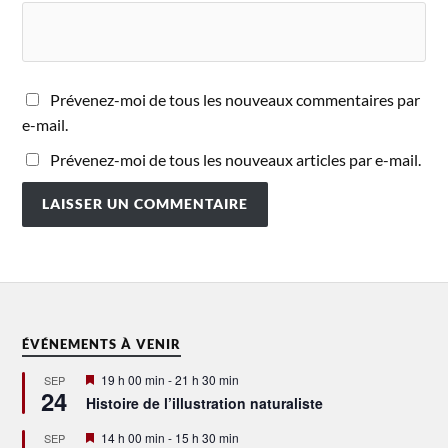
Prévenez-moi de tous les nouveaux commentaires par
e-mail.
Prévenez-moi de tous les nouveaux articles par e-mail.
ÉVÉNEMENTS À VENIR
Mis
19 h 00 min
-
21 h 30 min
SEP
24
en
Histoire de l’illustration naturaliste
avant
Mis
14 h 00 min
-
15 h 30 min
SEP