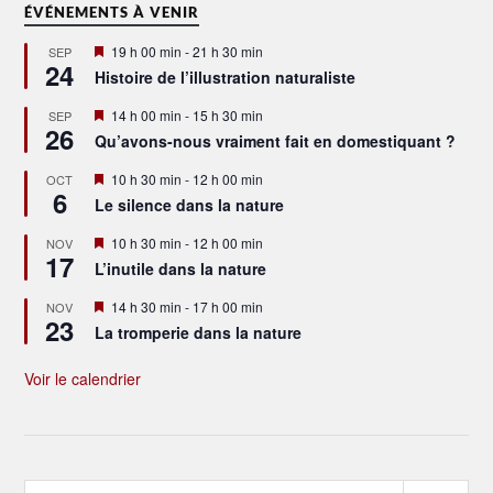
ÉVÉNEMENTS À VENIR
Mis
19 h 00 min
-
21 h 30 min
SEP
24
en
Histoire de l’illustration naturaliste
avant
Mis
14 h 00 min
-
15 h 30 min
SEP
26
en
Qu’avons-nous vraiment fait en domestiquant ?
avant
Mis
10 h 30 min
-
12 h 00 min
OCT
6
en
Le silence dans la nature
avant
Mis
10 h 30 min
-
12 h 00 min
NOV
17
en
L’inutile dans la nature
avant
Mis
14 h 30 min
-
17 h 00 min
NOV
23
en
La tromperie dans la nature
avant
Voir le calendrier